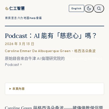
跳至內容
仁工智慧
English
首頁
宣言
六力
地圖
FAQ
會議
Podcast：AI 能有「慈悲心」嗎？
2026 年 3 月 13 日
Caroline Emmer De Albuquerque Green、格西洛朵桑波
原始錄音來自牛津 AI 倫理研究院的
Accelerating AI Ethics
Podcast。
本頁內容
Caroline Green 與格西洛朵桑波——藏傳佛教僧侶暨