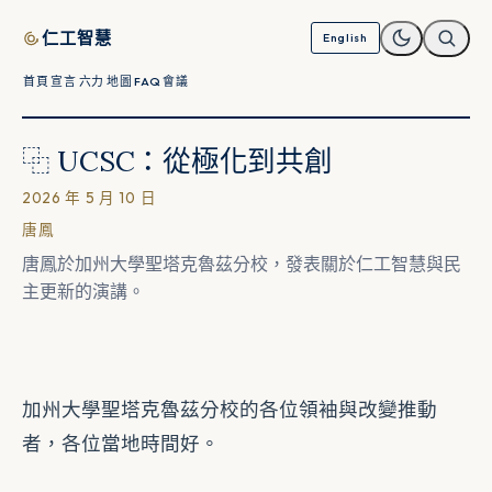
跳至內容
仁工智慧
English
首頁
宣言
六力
地圖
FAQ
會議
⿻ UCSC：從極化到共創
2026 年 5 月 10 日
唐鳳
唐鳳於加州大學聖塔克魯茲分校，發表關於仁工智慧與民
主更新的演講。
加州大學聖塔克魯茲分校的各位領袖與改變推動
者，各位當地時間好。