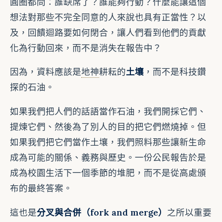
圓圈都問：誰缺席了？誰能夠行動？什麼能讓這個
想法對那些不完全同意的人來說也具有正當性？以
及，回饋迴路要如何閉合，讓人們看到他們的貢獻
化為行動回來，而不是消失在報告中？
因為，資料應該是
地神
耕耘的
土壤
，而不是科技鑽
探的石油。
如果我們把人們的話語當作石油，我們開採它們、
提煉它們、然後為了別人的目的把它們燃燒掉。但
如果我們把它們當作土壤，我們照料那些讓新生命
成為可能的關係、義務與歷史。一份公民報告於是
成為校園生活下一個季節的堆肥，而不是從高處頒
布的最終答案。
這也是
分叉與合併（fork and merge）
之所以重要